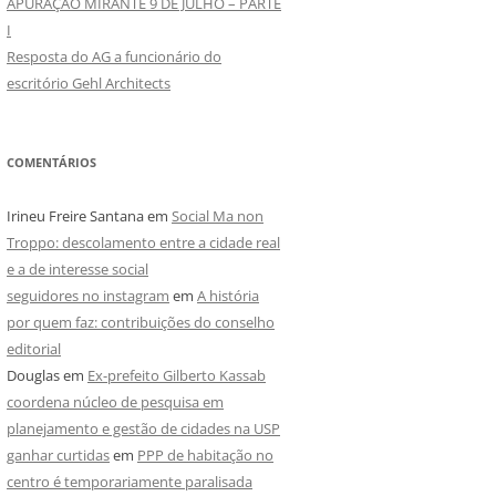
APURAÇÃO MIRANTE 9 DE JULHO – PARTE
I
Resposta do AG a funcionário do
escritório Gehl Architects
COMENTÁRIOS
Irineu Freire Santana
em
Social Ma non
Troppo: descolamento entre a cidade real
e a de interesse social
seguidores no instagram
em
A história
por quem faz: contribuições do conselho
editorial
Douglas
em
Ex-prefeito Gilberto Kassab
coordena núcleo de pesquisa em
planejamento e gestão de cidades na USP
ganhar curtidas
em
PPP de habitação no
centro é temporariamente paralisada