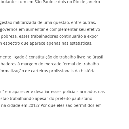
mbulantes: um em São Paulo e dois no Rio de Janeiro
gestão militarizada de uma questão, entre outras,
s governos em aumentar e complementar seu efetivo
a pobreza, esses trabalhadores continuarão a expor
m espectro que aparece apenas nas estatísticas.
te ligado à constituição do trabalho livre no Brasil
alhadores à margem do mercado formal de trabalho,
rmalização de carteiras profissionais da história
m” em aparecer e desafiar esses policiais armados nas
estão trabalhando apesar do prefeito paulistano
as na cidade em 2012? Por que eles são permitidos em