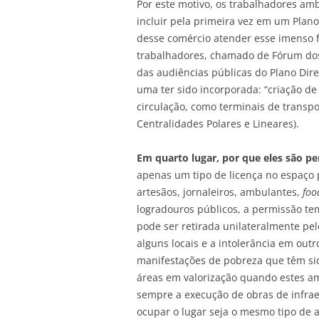
Por este motivo, os trabalhadores a
incluir pela primeira vez em um Plano
desse comércio atender esse imenso flu
trabalhadores, chamado de Fórum dos
das audiências públicas do Plano Dir
uma ter sido incorporada: “criação d
circulação, como terminais de transpo
Centralidades Polares e Lineares).
Em quarto lugar, por que eles são p
apenas um tipo de licença no espaço p
artesãos, jornaleiros, ambulantes,
foo
logradouros públicos, a permissão te
pode ser retirada unilateralmente pel
alguns locais e a intolerância em ou
manifestações de pobreza que têm si
áreas em valorização quando estes am
sempre a execução de obras de infrae
ocupar o lugar seja o mesmo tipo de a