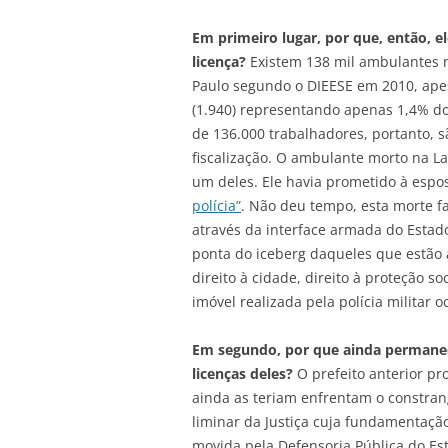
Em primeiro lugar, por que, então, 
licença?
Existem 138 mil ambulantes n
Paulo segundo o DIEESE em 2010, apes
(1.940) representando apenas 1,4% do
de 136.000 trabalhadores, portanto, s
fiscalização. O ambulante morto na L
um deles. Ele havia prometido à espos
polícia”
. Não deu tempo, esta morte f
através da interface armada do Estado
ponta do iceberg daqueles que estão 
direito à cidade, direito à proteção so
imóvel realizada pela polícia militar 
Em segundo, por que ainda permanec
licenças deles?
O prefeito anterior pr
ainda as teriam enfrentam o constran
liminar da Justiça cuja fundamentação 
movida pela Defensoria Pública do Es