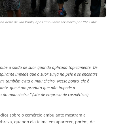
ona oeste de São Paulo, após ambulante ser morto por PM. Foto:
 inibe a saída de suor quando aplicada topicamente. De
spirante impede que o suor surja na pele e se encontre
sim, também evita o mau cheiro. Nesse ponto, ele é
ante, que é um produto que não impede a
o do mau cheiro.” (site de empresa de cosméticos)
dios sobre o comércio ambulante mostram a
obreza, quando ela teima em aparecer, porém, de