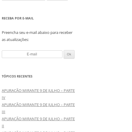
e
s
q
RECEBA POR E-MAIL
u
i
Preencha seu e-mail abaixo para receber
s
as atualizações:
a
r
p
o
r
TÓPICOS RECENTES
:
APURAÇÃO MIRANTE 9 DE JULHO – PARTE
IV
APURAÇÃO MIRANTE 9 DE JULHO – PARTE
III
APURAÇÃO MIRANTE 9 DE JULHO – PARTE
II