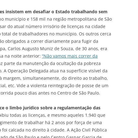
eles insistem em desafiar o Estado trabalhando sem
o município e 158 mil na região metropolitana de São
ar do atual número irrisório de licenças na cidade
 total de trabalhadores no município. Os outros cerca
ão obrigados a correr diariamente para fugir da
apa, Carlos Augusto Muniz de Souza, de 30 anos, era
a na noite anterior:
“Não vamos mais correr da
az parte da manutenção da ocultação da pobreza
. A Operação Delegada atua na superfície visível da
à margem, simultaneamente, do direito ao trabalho,
cial, etc. Vide a violenta reintegração de posse de um
ocorrida pouco dias antes no Centro de São Paulo.
e o limbo jurídico sobre a regulamentação das
oibiu todas as licenças, e mesmo aqueles 1.940 que
gimento de trabalhar há 2 anos por força de uma
foi calcada no direito à cidade. A Ação Civil Pública
tado de São Paulo e pelo Centro Gaspar Garcia de