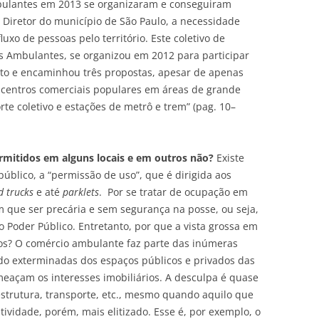
mbulantes em 2013 se organizaram e conseguiram
 Diretor do município de São Paulo, a necessidade
xo de pessoas pelo território. Este coletivo de
 Ambulantes, se organizou em 2012 para participar
eto e encaminhou três propostas, apesar de apenas
e centros comerciais populares em áreas de grande
rte coletivo e estações de metrô e trem” (pag. 10–
ermitidos em alguns locais e em outros não?
Existe
úblico, a “permissão de uso”, que é dirigida aos
d trucks
e até
parklets
. Por se tratar de ocupação em
m que ser precária e sem segurança na posse, ou seja,
o Poder Público. Entretanto, por que a vista grossa em
tros? O comércio ambulante faz parte das inúmeras
do exterminadas dos espaços públicos e privados das
eaçam os interesses imobiliários. A desculpa é quase
strutura, transporte, etc., mesmo quando aquilo que
tividade, porém, mais elitizado. Esse é, por exemplo, o