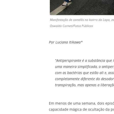
Manifestação de camelôs no bairro da Lapa, z
Oswaldo Corneti/Fotos Públicas
Por Luciana Itikawa*
“Antiperspirante é a substância que
uma maneira simplificada, o antiper
com as bactérias que estão ali e, as
completamente diferente do desodor
transpiração, mas apenas a liberaçã
Em menos de uma semana, dois episó
capacidade mágica de ocultação da p