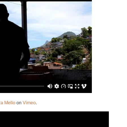
za Mello
on
Vimeo
.